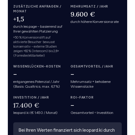
ZUSÄTZLICHE ANFRAGEN /
MEHRUMSATZ / JAHR
MONAT
9.600 €
+1,5
durch höhere Konversionsrate
durch leo.page – basierend auf
Ihrer gewählten Platzierung
+50 % Konversionslift auf
aktivierte Besucher · bewusst
konservativ – externe Studien
zeigen +82 % (Intercom) bis 2,8×
(Forrester/eMarketer)
WISSENSLÜCKEN-KOSTEN
GESAMTVORTEIL / JAHR
–
–
entgangenes Potenzial / Jahr
Mehrumsatz + behobene
(Basis: Qualtrics, max. 6,7 %)
Wissenslücke
INVESTITION / JAHR
ROI-FAKTOR
17.400 €
–
leopard.ki (€ 1.450 / Monat)
Gesamtvorteil ÷ Investition
Bei Ihren Werten finanziert sich leopard.ki durch