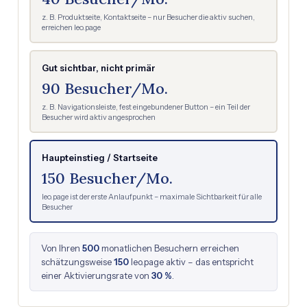
z. B. Produktseite, Kontaktseite – nur Besucher die aktiv suchen,
erreichen leo.page
Gut sichtbar, nicht primär
90 Besucher/Mo.
z. B. Navigationsleiste, fest eingebundener Button – ein Teil der
Besucher wird aktiv angesprochen
Haupteinstieg / Startseite
150 Besucher/Mo.
leo.page ist der erste Anlaufpunkt – maximale Sichtbarkeit für alle
Besucher
Von Ihren
500
monatlichen Besuchern erreichen
schätzungsweise
150
leo.page aktiv – das entspricht
einer Aktivierungsrate von
30 %
.