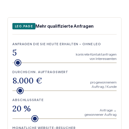
Mehr qualifizierte Anfragen
LEO.PAGE
ANFRAGEN DIE SIE HEUTE ERHALTEN – OHNE LEO
5
konkrete Kontaktanfragen
von Interessenten
DURCHSCHN. AUFTRAGSWERT
8.000 €
pro gewonnenem
Auftrag / Kunde
ABSCHLUSSRATE
20 %
Anfrage →
gewonnener Auftrag
MONATLICHE WEBSITE-BESUCHER