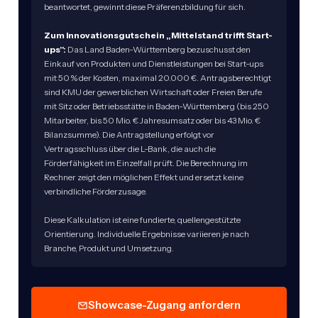
beantwortet, gewinnt diese Präferenzbildung für sich.
Zum Innovationsgutschein „Mittelstand trifft Start-
ups":
Das Land Baden-Württemberg bezuschusst den
Einkauf von Produkten und Dienstleistungen bei Start-ups
mit 50 % der Kosten, maximal 20.000 €. Antragsberechtigt
sind KMU der gewerblichen Wirtschaft oder Freien Berufe
mit Sitz oder Betriebsstätte in Baden-Württemberg (bis 250
Mitarbeiter, bis 50 Mio. € Jahresumsatz oder bis 43 Mio. €
Bilanzsumme). Die Antragstellung erfolgt vor
Vertragsschluss über die L-Bank, die auch die
Förderfähigkeit im Einzelfall prüft. Die Berechnung im
Rechner zeigt den möglichen Effekt und ersetzt keine
verbindliche Förderzusage.
Diese Kalkulation ist eine fundierte, quellengestützte
Orientierung. Individuelle Ergebnisse variieren je nach
Branche, Produkt und Umsetzung.
Showcase-Zugang anfordern