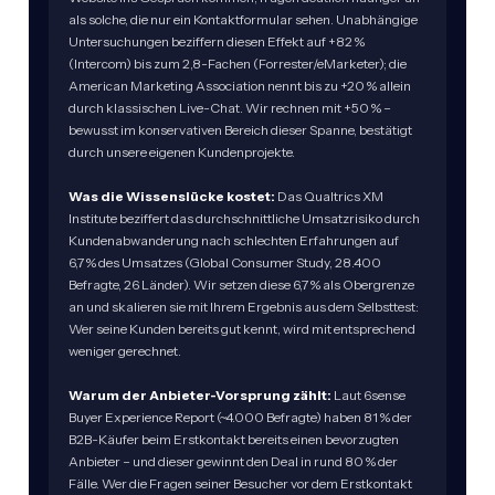
als solche, die nur ein Kontaktformular sehen. Unabhängige
Untersuchungen beziffern diesen Effekt auf +82 %
(Intercom) bis zum 2,8-Fachen (Forrester/eMarketer); die
American Marketing Association nennt bis zu +20 % allein
durch klassischen Live-Chat. Wir rechnen mit +50 % –
bewusst im konservativen Bereich dieser Spanne, bestätigt
durch unsere eigenen Kundenprojekte.
Was die Wissenslücke kostet:
Das Qualtrics XM
Institute beziffert das durchschnittliche Umsatzrisiko durch
Kundenabwanderung nach schlechten Erfahrungen auf
6,7 % des Umsatzes (Global Consumer Study, 28.400
Befragte, 26 Länder). Wir setzen diese 6,7 % als Obergrenze
an und skalieren sie mit Ihrem Ergebnis aus dem Selbsttest:
Wer seine Kunden bereits gut kennt, wird mit entsprechend
weniger gerechnet.
Warum der Anbieter-Vorsprung zählt:
Laut 6sense
Buyer Experience Report (~4.000 Befragte) haben 81 % der
B2B-Käufer beim Erstkontakt bereits einen bevorzugten
Anbieter – und dieser gewinnt den Deal in rund 80 % der
Fälle. Wer die Fragen seiner Besucher vor dem Erstkontakt