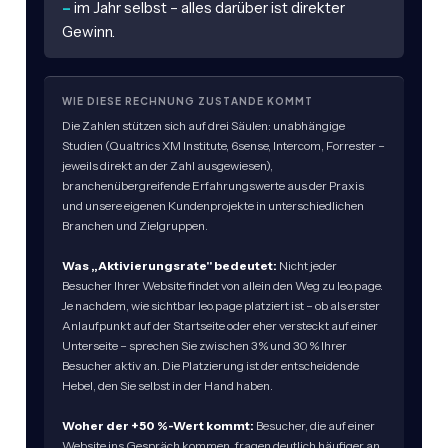
–
im Jahr selbst – alles darüber ist direkter
Gewinn.
WIE DIESE RECHNUNG ZUSTANDE KOMMT
Die Zahlen stützen sich auf drei Säulen: unabhängige
Studien (Qualtrics XM Institute, 6sense, Intercom, Forrester –
jeweils direkt an der Zahl ausgewiesen),
branchenübergreifende Erfahrungswerte aus der Praxis
und unsere eigenen Kundenprojekte in unterschiedlichen
Branchen und Zielgruppen.
Was „Aktivierungsrate" bedeutet:
Nicht jeder
Besucher Ihrer Website findet von allein den Weg zu leo.page.
Je nachdem, wie sichtbar leo.page platziert ist – ob als erster
Anlaufpunkt auf der Startseite oder eher versteckt auf einer
Unterseite – sprechen Sie zwischen 3 % und 30 % Ihrer
Besucher aktiv an. Die Platzierung ist der entscheidende
Hebel, den Sie selbst in der Hand haben.
Woher der +50 %-Wert kommt:
Besucher, die auf einer
Website ins Gespräch kommen, fragen deutlich häufiger an