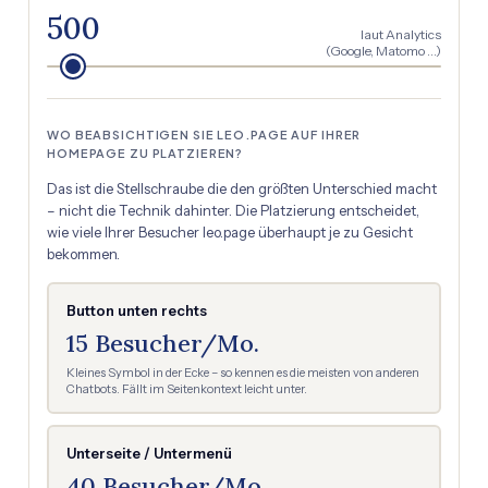
500
laut Analytics
(Google, Matomo …)
WO BEABSICHTIGEN SIE LEO.PAGE AUF IHRER
HOMEPAGE ZU PLATZIEREN?
Das ist die Stellschraube die den größten Unterschied macht
– nicht die Technik dahinter. Die Platzierung entscheidet,
wie viele Ihrer Besucher leo.page überhaupt je zu Gesicht
bekommen.
Button unten rechts
15 Besucher/Mo.
Kleines Symbol in der Ecke – so kennen es die meisten von anderen
Chatbots. Fällt im Seitenkontext leicht unter.
Unterseite / Untermenü
40 Besucher/Mo.