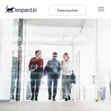
Demo buchen
Alles begann mit einem
Kundenprojekt
„Das gehört eigentlich auf unsere Startseite“ – ein
Kunde, 2024. Was wir bei der Entwicklung gelernt
haben: Zuverlässige Antworten auf B2B-Niveau
gibt es nur, wenn man die Wissensdatenbank selbst
kontrolliert. Und was wir danach in den Gesprächen
selbst entdeckt haben: Jede Besucherfrage
offenbart, was jemand braucht, wo er zögert oder
was er fast gekauft hätte – Markteinblicke, zu